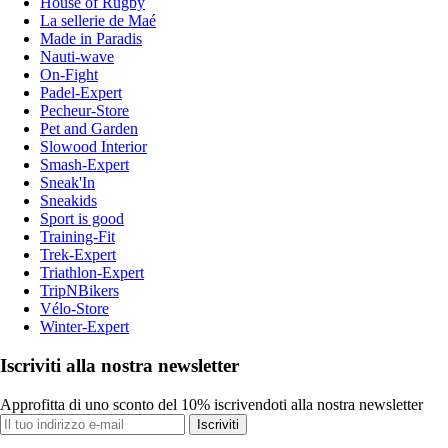
House of Rugby
La sellerie de Maé
Made in Paradis
Nauti-wave
On-Fight
Padel-Expert
Pecheur-Store
Pet and Garden
Slowood Interior
Smash-Expert
Sneak'In
Sneakids
Sport is good
Training-Fit
Trek-Expert
Triathlon-Expert
TripNBikers
Vélo-Store
Winter-Expert
Iscriviti alla nostra newsletter
Approfitta di uno sconto del 10% iscrivendoti alla nostra newsletter
Iscriviti