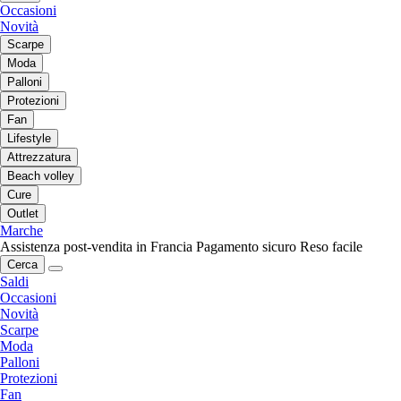
Occasioni
Novità
Scarpe
Moda
Palloni
Protezioni
Fan
Lifestyle
Attrezzatura
Beach volley
Cure
Outlet
Marche
Assistenza post-vendita in Francia
Pagamento sicuro
Reso facile
Cerca
Saldi
Occasioni
Novità
Scarpe
Moda
Palloni
Protezioni
Fan