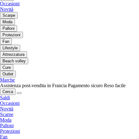
Occasioni
Novità
Scarpe
Moda
Palloni
Protezioni
Fan
Lifestyle
Attrezzatura
Beach volley
Cure
Outlet
Marche
Assistenza post-vendita in Francia
Pagamento sicuro
Reso facile
Cerca
Saldi
Occasioni
Novità
Scarpe
Moda
Palloni
Protezioni
Fan