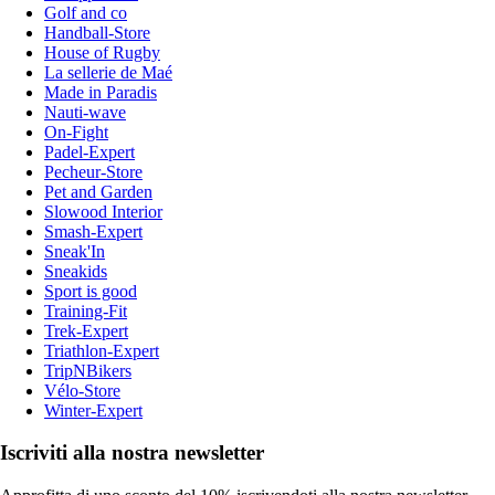
Golf and co
Handball-Store
House of Rugby
La sellerie de Maé
Made in Paradis
Nauti-wave
On-Fight
Padel-Expert
Pecheur-Store
Pet and Garden
Slowood Interior
Smash-Expert
Sneak'In
Sneakids
Sport is good
Training-Fit
Trek-Expert
Triathlon-Expert
TripNBikers
Vélo-Store
Winter-Expert
Iscriviti alla nostra newsletter