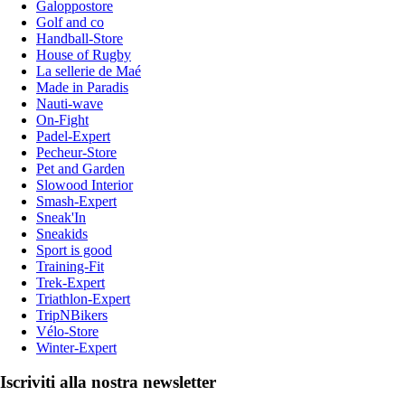
Galoppostore
Golf and co
Handball-Store
House of Rugby
La sellerie de Maé
Made in Paradis
Nauti-wave
On-Fight
Padel-Expert
Pecheur-Store
Pet and Garden
Slowood Interior
Smash-Expert
Sneak'In
Sneakids
Sport is good
Training-Fit
Trek-Expert
Triathlon-Expert
TripNBikers
Vélo-Store
Winter-Expert
Iscriviti alla nostra newsletter