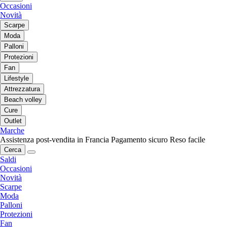
Occasioni
Novità
Scarpe
Moda
Palloni
Protezioni
Fan
Lifestyle
Attrezzatura
Beach volley
Cure
Outlet
Marche
Assistenza post-vendita in Francia
Pagamento sicuro
Reso facile
Cerca
Saldi
Occasioni
Novità
Scarpe
Moda
Palloni
Protezioni
Fan