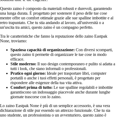
Questo zaino è composto da materiali robusti e durevoli, garantendo
una lunga durata. È progettato per sostenere il peso delle tue cose
mentre offre un comfort ottimale grazie alle sue spalline imbottite e al
retro trapuntato. Che tu stia andando al lavoro, all'università o a
un'uscita tra amici, questo zaino è un compagno perfetto.
Tra le caratteristiche che fanno la reputazione dello zaino Eastpak
None, troviamo:
Spaziosa capacità di organizzazione:
Con diversi scomparti,
questo zaino ti permette di organizzare le tue cose in modo
efficace.
Stile moderno:
Il suo design contemporaneo e pulito si adatta a
tutti i look, che siano informali o professionali.
Pratico ogni giorno:
Ideale per trasportare libri, computer
portatili o anche i tuoi effetti personali, è progettato per
rispondere alle esigenze della tua vita attiva.
Comfort prima di tutto:
Le sue spalline regolabili e imbottite
garantiscono un indossaggio piacevole anche durante lunghe
giornate trascorse con lo zaino.
Lo zaino Eastpak None è più di un semplice accessorio, è una vera
dichiarazione di stile pur essendo un attrezzo funzionale. Che tu sia
uno studente, un professionista o un avventuriero, questo zaino è