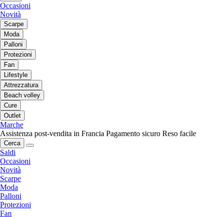
Occasioni
Novità
Scarpe
Moda
Palloni
Protezioni
Fan
Lifestyle
Attrezzatura
Beach volley
Cure
Outlet
Marche
Assistenza post-vendita in Francia
Pagamento sicuro
Reso facile
Cerca
Saldi
Occasioni
Novità
Scarpe
Moda
Palloni
Protezioni
Fan