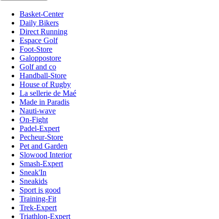
Basket-Center
Daily Bikers
Direct Running
Espace Golf
Foot-Store
Galoppostore
Golf and co
Handball-Store
House of Rugby
La sellerie de Maé
Made in Paradis
Nauti-wave
On-Fight
Padel-Expert
Pecheur-Store
Pet and Garden
Slowood Interior
Smash-Expert
Sneak'In
Sneakids
Sport is good
Training-Fit
Trek-Expert
Triathlon-Expert