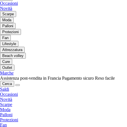
Occasioni
Novità
Scarpe
Moda
Palloni
Protezioni
Fan
Lifestyle
Attrezzatura
Beach volley
Cure
Outlet
Marche
Assistenza post-vendita in Francia
Pagamento sicuro
Reso facile
Cerca
Saldi
Occasioni
Novità
Scarpe
Moda
Palloni
Protezioni
Fan