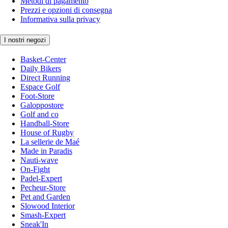
Metodi di pagamento
Prezzi e opzioni di consegna
Informativa sulla privacy
I nostri negozi
Basket-Center
Daily Bikers
Direct Running
Espace Golf
Foot-Store
Galoppostore
Golf and co
Handball-Store
House of Rugby
La sellerie de Maé
Made in Paradis
Nauti-wave
On-Fight
Padel-Expert
Pecheur-Store
Pet and Garden
Slowood Interior
Smash-Expert
Sneak'In