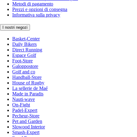
Metodi di pagamento
Prezzi e opzioni di consegna
Informativa sulla privacy
I nostri negozi
Basket-Center
Daily Bikers
Direct Running
Espace Golf
Foot-Store
Galoppostore
Golf and co
Handball-Store
House of Rugby
La sellerie de Maé
Made in Paradis
Nauti-wave
On-Fight
Padel-Expert
Pecheur-Store
Pet and Garden
Slowood Interior
Smash-Expert