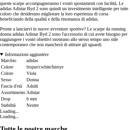
queste scarpe accompagneranno i vostri spostamenti con facilità. Le
adidas Adistar Byd 2 sono quindi un investimento intelligente per tutte
coloro che desiderano migliorare la loro esperienza di corsa
beneficiando della qualità e della rinomanza di adidas.
Pronte a lanciarvi in nuove avventure sportive? Le scarpe da running
donna adidas Adistar Byd 2 sono l'accessorio di cui avete bisogno per
raggiungere i vostri obiettivi mostrano allo stesso tempo uno stile
contemporaneo che non mancherà di attirare gli sguardi.
Informazioni aggiuntive
Marchio
adidas
Colore
fropur/cwhite/hireye
Colore
Viola
Sesso
Donna
Fascia d'età
Adulti
Assortimento
Adistar
Drop
6 mm
Stabilità
Neutre
Loading...
Loading...
Tutte le nostre marche