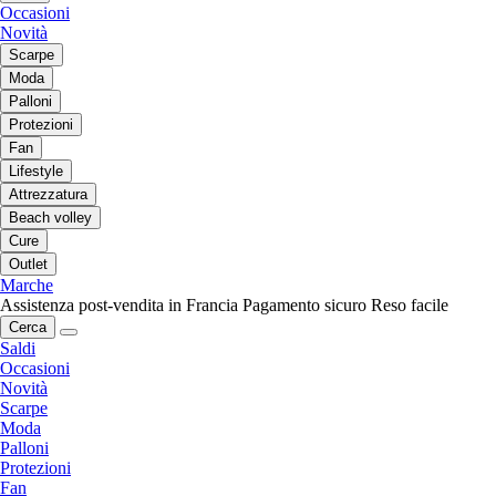
Occasioni
Novità
Scarpe
Moda
Palloni
Protezioni
Fan
Lifestyle
Attrezzatura
Beach volley
Cure
Outlet
Marche
Assistenza post-vendita in Francia
Pagamento sicuro
Reso facile
Cerca
Saldi
Occasioni
Novità
Scarpe
Moda
Palloni
Protezioni
Fan