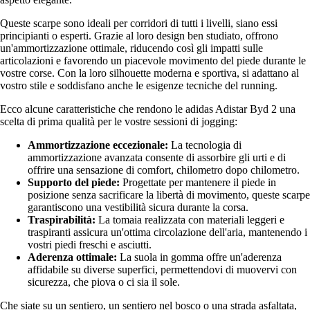
Queste scarpe sono ideali per corridori di tutti i livelli, siano essi
principianti o esperti. Grazie al loro design ben studiato, offrono
un'ammortizzazione ottimale, riducendo così gli impatti sulle
articolazioni e favorendo un piacevole movimento del piede durante le
vostre corse. Con la loro silhouette moderna e sportiva, si adattano al
vostro stile e soddisfano anche le esigenze tecniche del running.
Ecco alcune caratteristiche che rendono le adidas Adistar Byd 2 una
scelta di prima qualità per le vostre sessioni di jogging:
Ammortizzazione eccezionale:
La tecnologia di
ammortizzazione avanzata consente di assorbire gli urti e di
offrire una sensazione di comfort, chilometro dopo chilometro.
Supporto del piede:
Progettate per mantenere il piede in
posizione senza sacrificare la libertà di movimento, queste scarpe
garantiscono una vestibilità sicura durante la corsa.
Traspirabilità:
La tomaia realizzata con materiali leggeri e
traspiranti assicura un'ottima circolazione dell'aria, mantenendo i
vostri piedi freschi e asciutti.
Aderenza ottimale:
La suola in gomma offre un'aderenza
affidabile su diverse superfici, permettendovi di muovervi con
sicurezza, che piova o ci sia il sole.
Che siate su un sentiero, un sentiero nel bosco o una strada asfaltata,