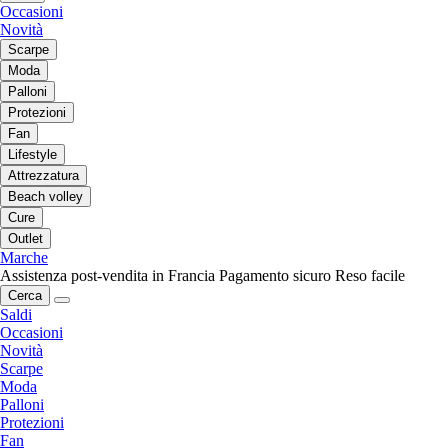
Occasioni
Novità
Scarpe
Moda
Palloni
Protezioni
Fan
Lifestyle
Attrezzatura
Beach volley
Cure
Outlet
Marche
Assistenza post-vendita in Francia
Pagamento sicuro
Reso facile
Cerca
Saldi
Occasioni
Novità
Scarpe
Moda
Palloni
Protezioni
Fan