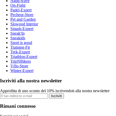
Nauti-wave
On-Fight
Padel-Expert
Pecheur-Store
Pet and Garden
Slowood Interior
Smash-Expert
Sneak'In
Sneakids
Sport is good
Training-Fit
Trek-Expert
Triathlon-Expert
TripNBikers
Vélo-Store
Winter-Expert
Iscriviti alla nostra newsletter
Approfitta di uno sconto del 10% iscrivendoti alla nostra newsletter
Iscriviti
Rimani connesso