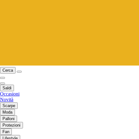
Cerca
Saldi
Occasioni
Novità
Scarpe
Moda
Palloni
Protezioni
Fan
Lifestyle