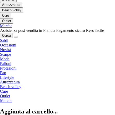
Attrezzatura
Beach volley
Cure
Outlet
Marche
Assistenza post-vendita in Francia
Pagamento sicuro
Reso facile
Cerca
Saldi
Occasioni
Novità
Scarpe
Moda
Palloni
Protezioni
Fan
Lifestyle
Attrezzatura
Beach volley
Cure
Outlet
Marche
Aggiunta al carrello...