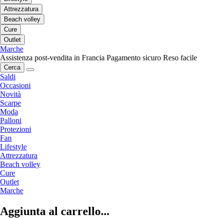
Attrezzatura
Beach volley
Cure
Outlet
Marche
Assistenza post-vendita in Francia
Pagamento sicuro
Reso facile
Cerca
Saldi
Occasioni
Novità
Scarpe
Moda
Palloni
Protezioni
Fan
Lifestyle
Attrezzatura
Beach volley
Cure
Outlet
Marche
Aggiunta al carrello...