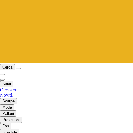
Cerca
Saldi
Occasioni
Novità
Scarpe
Moda
Palloni
Protezioni
Fan
Lifestyle