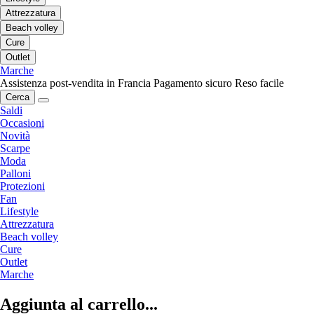
Attrezzatura
Beach volley
Cure
Outlet
Marche
Assistenza post-vendita in Francia
Pagamento sicuro
Reso facile
Cerca
Saldi
Occasioni
Novità
Scarpe
Moda
Palloni
Protezioni
Fan
Lifestyle
Attrezzatura
Beach volley
Cure
Outlet
Marche
Aggiunta al carrello...