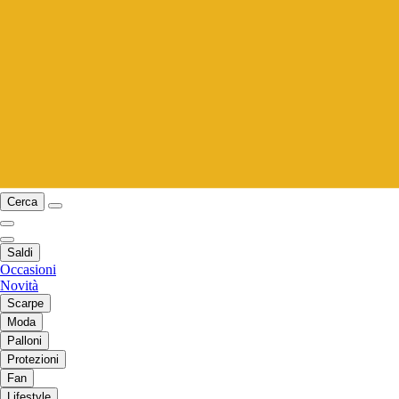
Cerca
Saldi
Occasioni
Novità
Scarpe
Moda
Palloni
Protezioni
Fan
Lifestyle