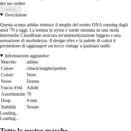
del tuo ordine
Loading...
Descrizione
Questa scarpa adidas riunisce il meglio del nostro DNA running dagli
anni '70 a oggi. La tomaia in nylon e suede montata su una suola
intermedia Cloudfoam assicura un'ammortizzazione leggera e una
sensazione di morbidezza. Il design rétro e la palette di colori ti
permettono di aggiungere un tocco vintage a qualsiasi outfit.
Informazioni aggiuntive
Marchio
adidas
Colore
cblack/magbei/prebrn
Colore
Nero
Sesso
Donna
Fascia d'età
Adulti
Assortimento
70
Drop
9 mm
Stabilità
Neutre
Loading...
Loading...
Tutte le nostre marche