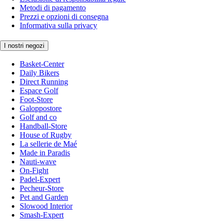
Metodi di pagamento
Prezzi e opzioni di consegna
Informativa sulla privacy
I nostri negozi
Basket-Center
Daily Bikers
Direct Running
Espace Golf
Foot-Store
Galoppostore
Golf and co
Handball-Store
House of Rugby
La sellerie de Maé
Made in Paradis
Nauti-wave
On-Fight
Padel-Expert
Pecheur-Store
Pet and Garden
Slowood Interior
Smash-Expert