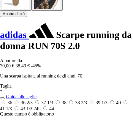
Mostra di più
adidas
Scarpe running da
donna RUN 70S 2.0
A partire da
70,00 €
38,49 €
-45%
Una scarpa ispirata al running degli anni '70.
Taglia
*
Guida alle taglie
36
36 2/3
37 1/3
38
38 2/3
39 1/3
40
41 1/3
43 1/3
24h
44
Questo campo è obbligatorio