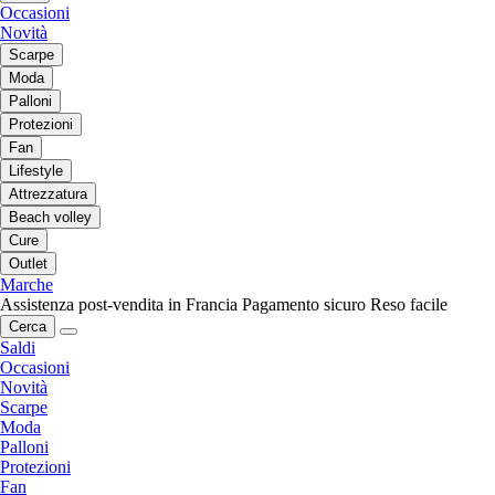
Occasioni
Novità
Scarpe
Moda
Palloni
Protezioni
Fan
Lifestyle
Attrezzatura
Beach volley
Cure
Outlet
Marche
Assistenza post-vendita in Francia
Pagamento sicuro
Reso facile
Cerca
Saldi
Occasioni
Novità
Scarpe
Moda
Palloni
Protezioni
Fan