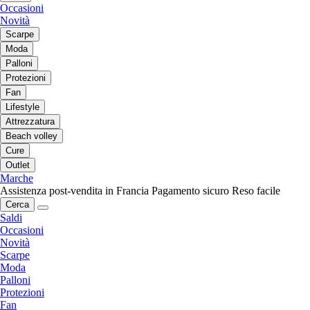
Occasioni
Novità
Scarpe
Moda
Palloni
Protezioni
Fan
Lifestyle
Attrezzatura
Beach volley
Cure
Outlet
Marche
Assistenza post-vendita in Francia
Pagamento sicuro
Reso facile
Cerca
Saldi
Occasioni
Novità
Scarpe
Moda
Palloni
Protezioni
Fan