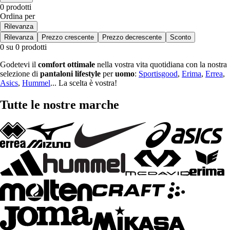
0 prodotti
Ordina per
Rilevanza
Rilevanza
Prezzo crescente
Prezzo decrescente
Sconto
0 su 0 prodotti
Godetevi il
comfort ottimale
nella vostra vita quotidiana con la nostra
selezione di
pantaloni lifestyle
per
uomo
:
Sportisgood
,
Erima
,
Errea
,
Asics
,
Hummel
... La scelta è vostra!
Tutte le nostre marche