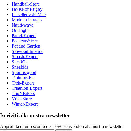
Handball-Store
House of Rugby
La sellerie de Maé
Made in Paradis
Nauti-wave
On-Fight
Padel-Expert
Pecheur-Store
Pet and Garden
Slowood Interior
Smash-Expert
Sneak'In
Sneakids
Sport is good
Training-Fit
Trek-Expert
Triathlon-Expert
TripNBikers
Vélo-Store
Winter-Expert
Iscriviti alla nostra newsletter
Approfitta di uno sconto del 10% iscrivendoti alla nostra newsletter