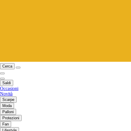
Cerca
Saldi
Occasioni
Novità
Scarpe
Moda
Palloni
Protezioni
Fan
Lifestyle