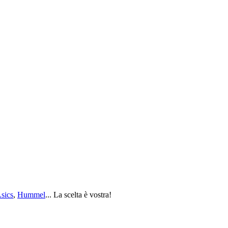
sics
,
Hummel
... La scelta è vostra!