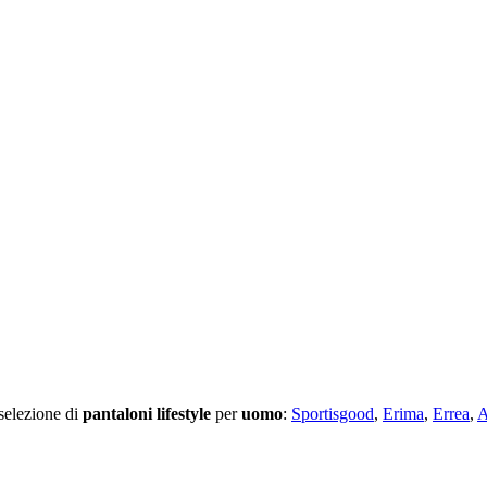
 selezione di
pantaloni lifestyle
per
uomo
:
Sportisgood
,
Erima
,
Errea
,
A