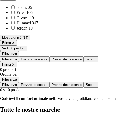
adidas
251
Errea
106
Givova
19
Hummel
347
Jordan
10
Mostra di più
(14)
Erima
✕
Vedi i 0 prodotti
Rilevanza
Rilevanza
Prezzo crescente
Prezzo decrescente
Sconto
Erima
✕
0 prodotti
Ordina per
Rilevanza
Rilevanza
Prezzo crescente
Prezzo decrescente
Sconto
0 su 0 prodotti
Godetevi il
comfort ottimale
nella vostra vita quotidiana con la nostra
Tutte le nostre marche