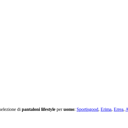
 selezione di
pantaloni lifestyle
per
uomo
:
Sportisgood
,
Erima
,
Errea
,
A