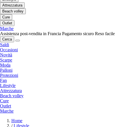
Attrezzatura
Beach volley
Cure
Outlet
Marche
Assistenza post-vendita in Francia
Pagamento sicuro
Reso facile
Cerca
Saldi
Occasioni
Novità
Scarpe
Moda
Palloni
Protezioni
Fan
Lifestyle
Attrezzatura
Beach volley
Cure
Outlet
Marche
Home
/
Lifestyle