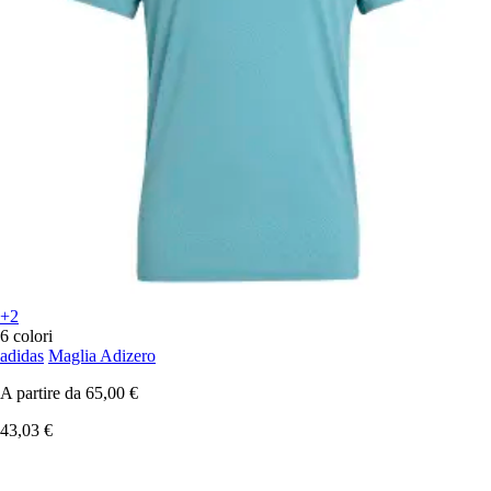
+2
6 colori
adidas
Maglia Adizero
A partire da
65,00 €
43,03 €