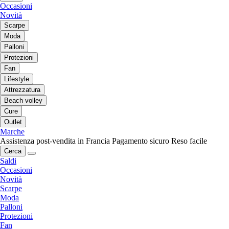
Occasioni
Novità
Scarpe
Moda
Palloni
Protezioni
Fan
Lifestyle
Attrezzatura
Beach volley
Cure
Outlet
Marche
Assistenza post-vendita in Francia
Pagamento sicuro
Reso facile
Cerca
Saldi
Occasioni
Novità
Scarpe
Moda
Palloni
Protezioni
Fan