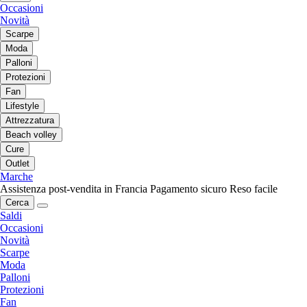
Occasioni
Novità
Scarpe
Moda
Palloni
Protezioni
Fan
Lifestyle
Attrezzatura
Beach volley
Cure
Outlet
Marche
Assistenza post-vendita in Francia
Pagamento sicuro
Reso facile
Cerca
Saldi
Occasioni
Novità
Scarpe
Moda
Palloni
Protezioni
Fan