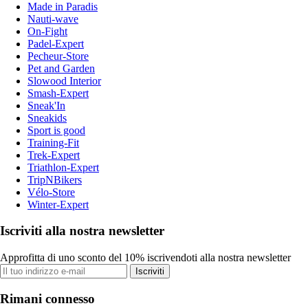
Made in Paradis
Nauti-wave
On-Fight
Padel-Expert
Pecheur-Store
Pet and Garden
Slowood Interior
Smash-Expert
Sneak'In
Sneakids
Sport is good
Training-Fit
Trek-Expert
Triathlon-Expert
TripNBikers
Vélo-Store
Winter-Expert
Iscriviti alla nostra newsletter
Approfitta di uno sconto del 10% iscrivendoti alla nostra newsletter
Iscriviti
Rimani connesso