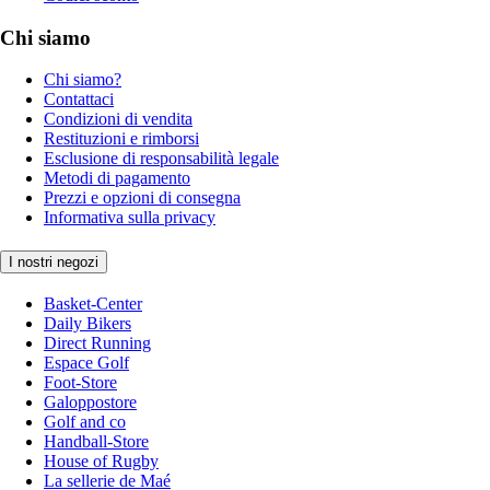
Chi siamo
Chi siamo?
Contattaci
Condizioni di vendita
Restituzioni e rimborsi
Esclusione di responsabilità legale
Metodi di pagamento
Prezzi e opzioni di consegna
Informativa sulla privacy
I nostri negozi
Basket-Center
Daily Bikers
Direct Running
Espace Golf
Foot-Store
Galoppostore
Golf and co
Handball-Store
House of Rugby
La sellerie de Maé