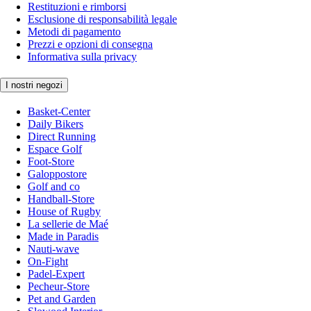
Restituzioni e rimborsi
Esclusione di responsabilità legale
Metodi di pagamento
Prezzi e opzioni di consegna
Informativa sulla privacy
I nostri negozi
Basket-Center
Daily Bikers
Direct Running
Espace Golf
Foot-Store
Galoppostore
Golf and co
Handball-Store
House of Rugby
La sellerie de Maé
Made in Paradis
Nauti-wave
On-Fight
Padel-Expert
Pecheur-Store
Pet and Garden