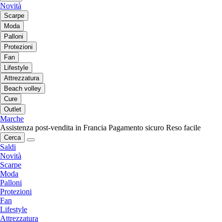
Novità
Scarpe
Moda
Palloni
Protezioni
Fan
Lifestyle
Attrezzatura
Beach volley
Cure
Outlet
Marche
Assistenza post-vendita in Francia
Pagamento sicuro
Reso facile
Cerca
Saldi
Novità
Scarpe
Moda
Palloni
Protezioni
Fan
Lifestyle
Attrezzatura