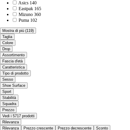
Asics
140
Eastpak
165
Mizuno
360
Puma
102
Mostra di più
(119)
Taglia
Colore
Drop
Assortimento
Fascia d'età
Caratteristica
Tipo di prodotto
Sesso
Shoe Surface
Sport
Stabilità
Squadra
Prezzo
Vedi i 5717 prodotti
Rilevanza
Rilevanza
Prezzo crescente
Prezzo decrescente
Sconto