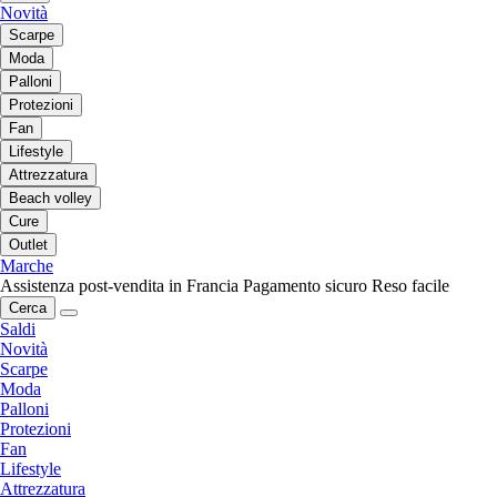
Novità
Scarpe
Moda
Palloni
Protezioni
Fan
Lifestyle
Attrezzatura
Beach volley
Cure
Outlet
Marche
Assistenza post-vendita in Francia
Pagamento sicuro
Reso facile
Cerca
Saldi
Novità
Scarpe
Moda
Palloni
Protezioni
Fan
Lifestyle
Attrezzatura