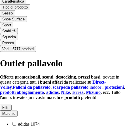
Caratteristica
Tipo di prodotto
Sesso
Shoe Surface
Sport
Stabilità
Squadra
Prezzo
Vedi i 5717 prodotti
Outlet pallavolo
Offerte promozionali, sconti, destocking, prezzi bassi
: trovate in
questa categoria tutti i
buoni affari
da realizzare su
Direct-
Volley
.
Palloni da pallavolo
,
scarpe
da pallavolo
indoor
,
protezioni
,
prodotti abbigliamento
,
adidas
,
Nike
,
Errea
,
Mizuno
,
ecc. Tutto
l'anno, trovate qui i vostri
marchi
e
prodotti
preferiti!
Filtri
Marchio
adidas
1074