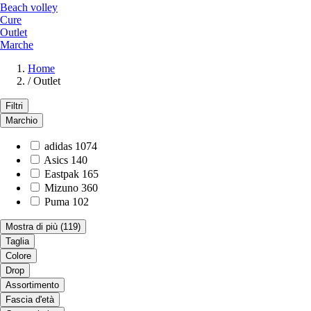
Beach volley
Cure
Outlet
Marche
Home
/
Outlet
Filtri
Marchio
adidas
1074
Asics
140
Eastpak
165
Mizuno
360
Puma
102
Mostra di più
(119)
Taglia
Colore
Drop
Assortimento
Fascia d'età