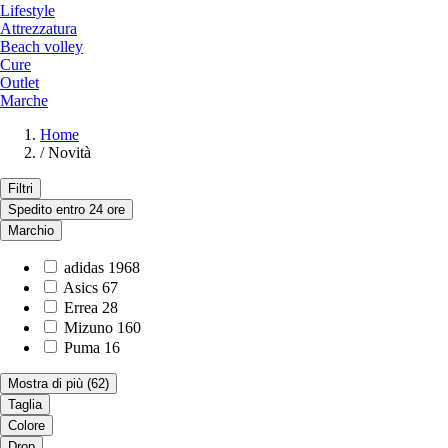
Lifestyle
Attrezzatura
Beach volley
Cure
Outlet
Marche
Home
/
Novità
Filtri
Spedito entro 24 ore
Marchio
adidas
1968
Asics
67
Errea
28
Mizuno
160
Puma
16
Mostra di più
(62)
Taglia
Colore
Drop