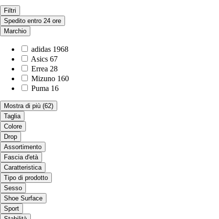
Filtri
Spedito entro 24 ore
Marchio
adidas
1968
Asics
67
Errea
28
Mizuno
160
Puma
16
Mostra di più
(62)
Taglia
Colore
Drop
Assortimento
Fascia d'età
Caratteristica
Tipo di prodotto
Sesso
Shoe Surface
Sport
Stabilità