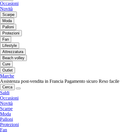
Occasioni
Novità
Scarpe
Moda
Palloni
Protezioni
Fan
Lifestyle
Attrezzatura
Beach volley
Cure
Outlet
Marche
Assistenza post-vendita in Francia
Pagamento sicuro
Reso facile
Cerca
Saldi
Occasioni
Novità
Scarpe
Moda
Palloni
Protezioni
Fan