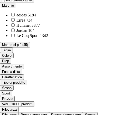
Spedito entro 24 ore
Marchio
adidas
5184
Errea
734
Hummel
3877
Jordan
104
Le Coq Sportif
342
Mostra di più
(45)
Taglia
Colore
Drop
Assortimento
Fascia d'età
Caratteristica
Tipo di prodotto
Sesso
Sport
Prezzo
Vedi i 10000 prodotti
Rilevanza
Rilevanza
Prezzo crescente
Prezzo decrescente
Sconto