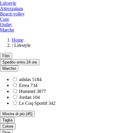
Lifestyle
Attrezzatura
Beach volley
Cure
Outlet
Marche
Home
/
Lifestyle
Filtri
Spedito entro 24 ore
Marchio
adidas
5184
Errea
734
Hummel
3877
Jordan
104
Le Coq Sportif
342
Mostra di più
(45)
Taglia
Colore
Drop