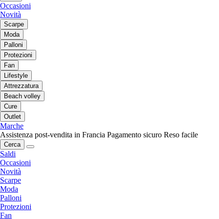
Occasioni
Novità
Scarpe
Moda
Palloni
Protezioni
Fan
Lifestyle
Attrezzatura
Beach volley
Cure
Outlet
Marche
Assistenza post-vendita in Francia
Pagamento sicuro
Reso facile
Cerca
Saldi
Occasioni
Novità
Scarpe
Moda
Palloni
Protezioni
Fan