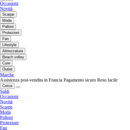
Occasioni
Novità
Scarpe
Moda
Palloni
Protezioni
Fan
Lifestyle
Attrezzatura
Beach volley
Cure
Outlet
Marche
Assistenza post-vendita in Francia
Pagamento sicuro
Reso facile
Cerca
Saldi
Occasioni
Novità
Scarpe
Moda
Palloni
Protezioni
Fan