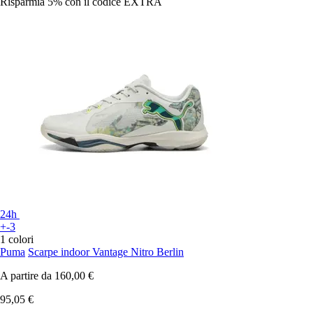
Risparmia 5%
con il codice
EXTRA
24h
+-3
1 colori
Puma
Scarpe indoor Vantage Nitro Berlin
A partire da
160,00 €
95,05 €