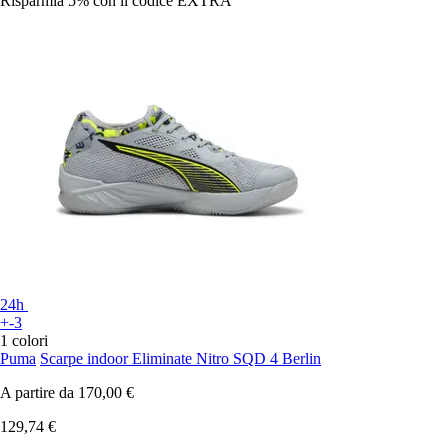
Risparmia 5%
con il codice
EXTRA
24h
+-3
1 colori
Puma
Scarpe indoor Eliminate Nitro SQD 4 Berlin
A partire da
170,00 €
129,74 €