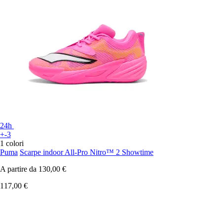
24h
+-3
1 colori
Puma
Scarpe indoor All-Pro Nitro™ 2 Showtime
A partire da
130,00 €
117,00 €