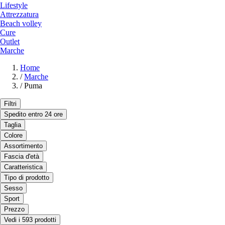
Lifestyle
Attrezzatura
Beach volley
Cure
Outlet
Marche
Home
/
Marche
/
Puma
Filtri
Spedito entro 24 ore
Taglia
Colore
Assortimento
Fascia d'età
Caratteristica
Tipo di prodotto
Sesso
Sport
Prezzo
Vedi i 593 prodotti