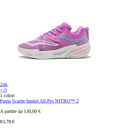
24h
+-3
1 colori
Puma
Scarpe basket All-Pro NITRO™ 2
A partire da
130,00 €
83,78 €