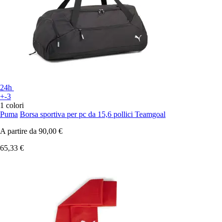
24h
+-3
1 colori
Puma
Borsa sportiva per pc da 15,6 pollici Teamgoal
A partire da
90,00 €
65,33 €