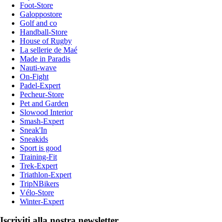
Foot-Store
Galoppostore
Golf and co
Handball-Store
House of Rugby
La sellerie de Maé
Made in Paradis
Nauti-wave
On-Fight
Padel-Expert
Pecheur-Store
Pet and Garden
Slowood Interior
Smash-Expert
Sneak'In
Sneakids
Sport is good
Training-Fit
Trek-Expert
Triathlon-Expert
TripNBikers
Vélo-Store
Winter-Expert
Iscriviti alla nostra newsletter