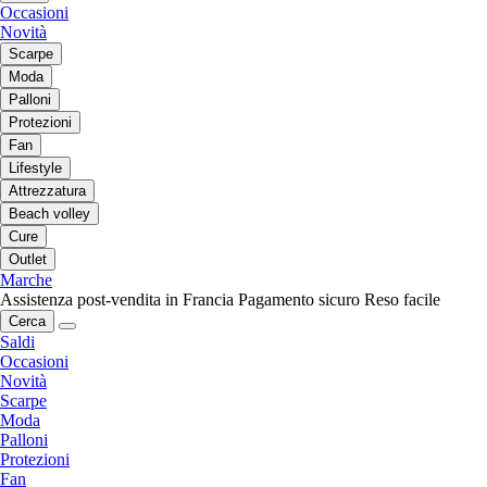
Occasioni
Novità
Scarpe
Moda
Palloni
Protezioni
Fan
Lifestyle
Attrezzatura
Beach volley
Cure
Outlet
Marche
Assistenza post-vendita in Francia
Pagamento sicuro
Reso facile
Cerca
Saldi
Occasioni
Novità
Scarpe
Moda
Palloni
Protezioni
Fan