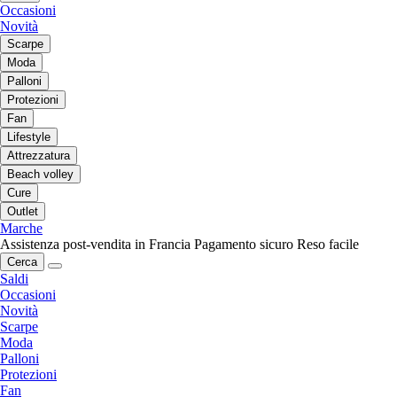
Occasioni
Novità
Scarpe
Moda
Palloni
Protezioni
Fan
Lifestyle
Attrezzatura
Beach volley
Cure
Outlet
Marche
Assistenza post-vendita in Francia
Pagamento sicuro
Reso facile
Cerca
Saldi
Occasioni
Novità
Scarpe
Moda
Palloni
Protezioni
Fan