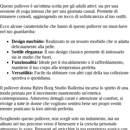
Questo pullover è un'ottima scelta per gli adulti attivi: sia per una
sessione di yoga intensa che per una giornata casual. Permette di
rimanere comodi, aggiungendo un tocco di sofisticatezza al tuo outfit.
Ecco alcune caratteristiche che fanno di questo pullover un must-have
nel tuo guardaroba:
Design morbido:
Realizzato in un tessuto morbido che si adatta
delicatamente alla pelle.
Sottile eleganza:
Il suo design classico permette di indossarlo
sia in studio che fuori.
Funzionalità:
Ideale per il riscaldamento o il raffreddamento,
mantiene il tuo corpo alla temperatura perfetta.
Versatilità:
Facile da abbinare con altri capi della tua collezione
sportiva o quotidiana.
Il pullover donna Björn Borg Studio Ballerina incarna lo spirito di una
moda pensata per il movimento mantenendo un'estetica
contemporanea. Attraverso dettagli curati e attenzione al comfort, si
rivolge a tutte le donne che vogliono sentirsi bene nei propri vestiti
mentre praticano la loro attività preferita.
Scegliendo questo pullover, non scegli solo un indumento, ma un
alleato nel tuo percorso verso il benessere e la crescita personale
attraverso lo yoga. Preparati ad arricchire la tua esperienza yogica con