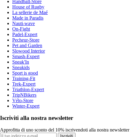
Handball-Store
House of Rugby
La sellerie de Maé
Made in Paradis
Nauti-wave
On-Fight
Padel-Expert
Pecheur-Store
Pet and Garden
Slowood Interior
Smash-Expert
Sneak'In
Sneakids
Sport is good
Training-Fit
Trek-Expert
Triathlon-Expert
TripNBikers
Vélo-Store
Winter-Expert
Iscriviti alla nostra newsletter
Approfitta di uno sconto del 10% iscrivendoti alla nostra newsletter
Iscriviti