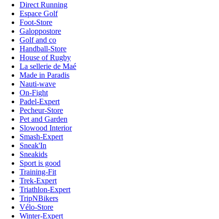
Direct Running
Espace Golf
Foot-Store
Galoppostore
Golf and co
Handball-Store
House of Rugby
La sellerie de Maé
Made in Paradis
Nauti-wave
On-Fight
Padel-Expert
Pecheur-Store
Pet and Garden
Slowood Interior
Smash-Expert
Sneak'In
Sneakids
Sport is good
Training-Fit
Trek-Expert
Triathlon-Expert
TripNBikers
Vélo-Store
Winter-Expert