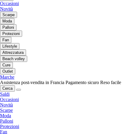
Occasioni
Novità
Scarpe
Moda
Palloni
Protezioni
Fan
Lifestyle
Attrezzatura
Beach volley
Cure
Outlet
Marche
Assistenza post-vendita in Francia
Pagamento sicuro
Reso facile
Cerca
Saldi
Occasioni
Novità
Scarpe
Moda
Palloni
Protezioni
Fan