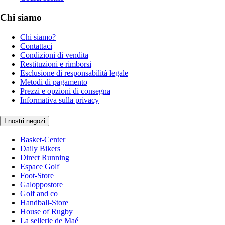
Chi siamo
Chi siamo?
Contattaci
Condizioni di vendita
Restituzioni e rimborsi
Esclusione di responsabilità legale
Metodi di pagamento
Prezzi e opzioni di consegna
Informativa sulla privacy
I nostri negozi
Basket-Center
Daily Bikers
Direct Running
Espace Golf
Foot-Store
Galoppostore
Golf and co
Handball-Store
House of Rugby
La sellerie de Maé