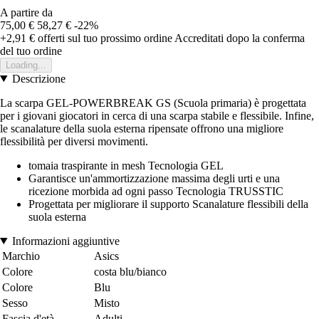
A partire da
75,00 €
58,27 €
-22%
+2,91 €
offerti sul tuo prossimo ordine
Accreditati dopo la conferma
del tuo ordine
Loading...
Descrizione
La scarpa GEL-POWERBREAK GS (Scuola primaria) è progettata
per i giovani giocatori in cerca di una scarpa stabile e flessibile. Infine,
le scanalature della suola esterna ripensate offrono una migliore
flessibilità per diversi movimenti.
tomaia traspirante in mesh Tecnologia GEL
Garantisce un'ammortizzazione massima degli urti e una
ricezione morbida ad ogni passo Tecnologia TRUSSTIC
Progettata per migliorare il supporto Scanalature flessibili della
suola esterna
Informazioni aggiuntive
Marchio
Asics
Colore
costa blu/bianco
Colore
Blu
Sesso
Misto
Fascia d'età
Adulti