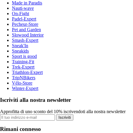
Made in Paradis
Nauti-wave
On-Fight
Padel-Expert
Pecheur-Store
Pet and Garden
Slowood Interior
Smash-Expert
Sneak'In
Sneakids
Sport is good
Training-Fit
Trek-Expert
Triathlon-Expert
TripNBikers
Vélo-Store
Winter-Expert
Iscriviti alla nostra newsletter
Approfitta di uno sconto del 10% iscrivendoti alla nostra newsletter
Iscriviti
Rimani connesso