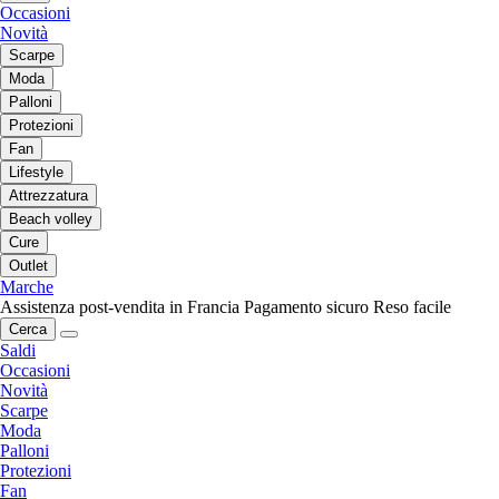
Occasioni
Novità
Scarpe
Moda
Palloni
Protezioni
Fan
Lifestyle
Attrezzatura
Beach volley
Cure
Outlet
Marche
Assistenza post-vendita in Francia
Pagamento sicuro
Reso facile
Cerca
Saldi
Occasioni
Novità
Scarpe
Moda
Palloni
Protezioni
Fan