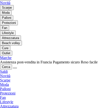
Novità
Scarpe
Moda
Palloni
Protezioni
Fan
Lifestyle
Attrezzatura
Beach volley
Cure
Outlet
Marche
Assistenza post-vendita in Francia
Pagamento sicuro
Reso facile
Cerca
Saldi
Novità
Scarpe
Moda
Palloni
Protezioni
Fan
Lifestyle
Attrezzatura