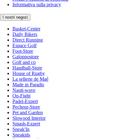
Informativa sulla privacy
I nostri negozi
Basket-Center
Daily Bikers
Direct Running
Espace Golf
Foot-Store
Galoppostore
Golf and co
Handball-Store
House of Rugby
La sellerie de Maé
Made in Paradis
Nauti-wave
On-Fight
Padel-Expert
Pecheur-Store
Pet and Garden
Slowood Interior
Smash-Expert
Sneak'In
Sneakids