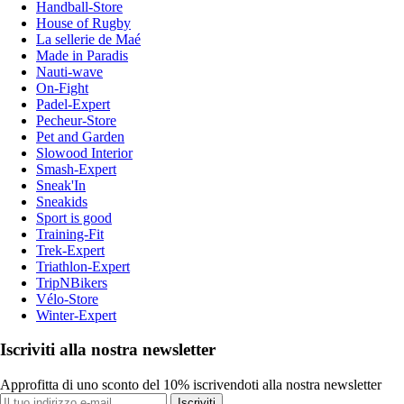
Handball-Store
House of Rugby
La sellerie de Maé
Made in Paradis
Nauti-wave
On-Fight
Padel-Expert
Pecheur-Store
Pet and Garden
Slowood Interior
Smash-Expert
Sneak'In
Sneakids
Sport is good
Training-Fit
Trek-Expert
Triathlon-Expert
TripNBikers
Vélo-Store
Winter-Expert
Iscriviti alla nostra newsletter
Approfitta di uno sconto del 10% iscrivendoti alla nostra newsletter
Iscriviti