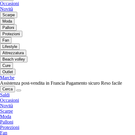
Occasioni
Novità
Scarpe
Moda
Palloni
Protezioni
Fan
Lifestyle
Attrezzatura
Beach volley
Cure
Outlet
Marche
Assistenza post-vendita in Francia
Pagamento sicuro
Reso facile
Cerca
Saldi
Occasioni
Novità
Scarpe
Moda
Palloni
Protezioni
Fan