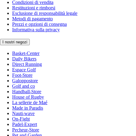
Condizioni di vendita
Restituzioni e rimborsi
Esclusione di responsabilità legale
Metodi di pagamento
Prezzi e opzioni di consegna
Informativa sulla privacy
I nostri negozi
Basket-Center
Daily Bikers
Direct Running
Espace Golf
Foot-Store
Galoppostore
Golf and co
Handball-Store
House of Rugby
La sellerie de Maé
Made in Paradis
Nauti-wave
On-Fight
Padel-Expert
Pecheur-Store
Pet and Garden