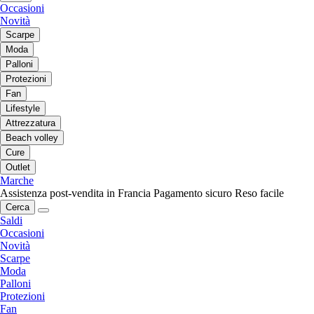
Occasioni
Novità
Scarpe
Moda
Palloni
Protezioni
Fan
Lifestyle
Attrezzatura
Beach volley
Cure
Outlet
Marche
Assistenza post-vendita in Francia
Pagamento sicuro
Reso facile
Cerca
Saldi
Occasioni
Novità
Scarpe
Moda
Palloni
Protezioni
Fan