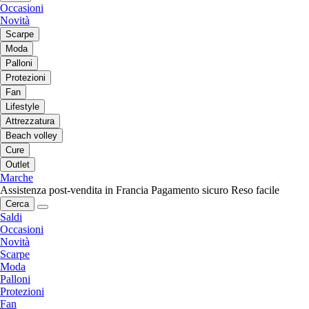
Occasioni
Novità
Scarpe
Moda
Palloni
Protezioni
Fan
Lifestyle
Attrezzatura
Beach volley
Cure
Outlet
Marche
Assistenza post-vendita in Francia
Pagamento sicuro
Reso facile
Cerca
Saldi
Occasioni
Novità
Scarpe
Moda
Palloni
Protezioni
Fan