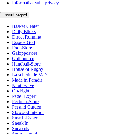
Informativa sulla privacy
I nostri negozi
Basket-Center
Daily Bikers
Direct Running
Espace Golf
Foot-Store
Galoppostore
Golf and co
Handball-Store
House of Rugby
La sellerie de Maé
Made in Paradis
Nauti-wave
On-Fight
Padel-Expert
Pecheur-Store
Pet and Garden
Slowood Interior
Smash-Expert
Sneak'In
Sneakids
Sport is good