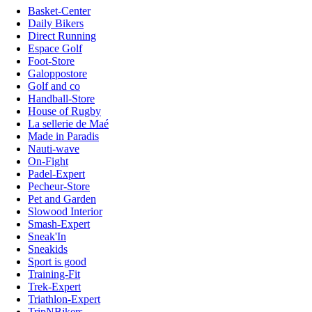
Basket-Center
Daily Bikers
Direct Running
Espace Golf
Foot-Store
Galoppostore
Golf and co
Handball-Store
House of Rugby
La sellerie de Maé
Made in Paradis
Nauti-wave
On-Fight
Padel-Expert
Pecheur-Store
Pet and Garden
Slowood Interior
Smash-Expert
Sneak'In
Sneakids
Sport is good
Training-Fit
Trek-Expert
Triathlon-Expert
TripNBikers