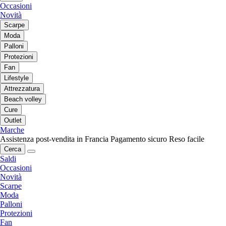
Occasioni
Novità
Scarpe
Moda
Palloni
Protezioni
Fan
Lifestyle
Attrezzatura
Beach volley
Cure
Outlet
Marche
Assistenza post-vendita in Francia
Pagamento sicuro
Reso facile
Cerca
Saldi
Occasioni
Novità
Scarpe
Moda
Palloni
Protezioni
Fan