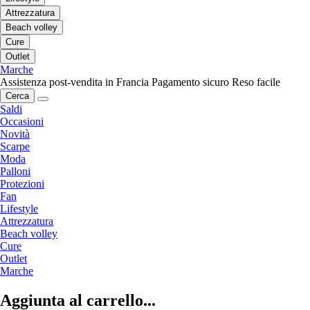
Attrezzatura
Beach volley
Cure
Outlet
Marche
Assistenza post-vendita in Francia
Pagamento sicuro
Reso facile
Cerca
Saldi
Occasioni
Novità
Scarpe
Moda
Palloni
Protezioni
Fan
Lifestyle
Attrezzatura
Beach volley
Cure
Outlet
Marche
Aggiunta al carrello...