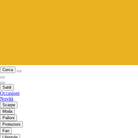
Cerca
Saldi
Occasioni
Novità
Scarpe
Moda
Palloni
Protezioni
Fan
Lifestyle