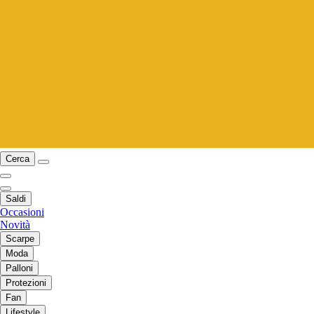
Cerca
Saldi
Occasioni
Novità
Scarpe
Moda
Palloni
Protezioni
Fan
Lifestyle