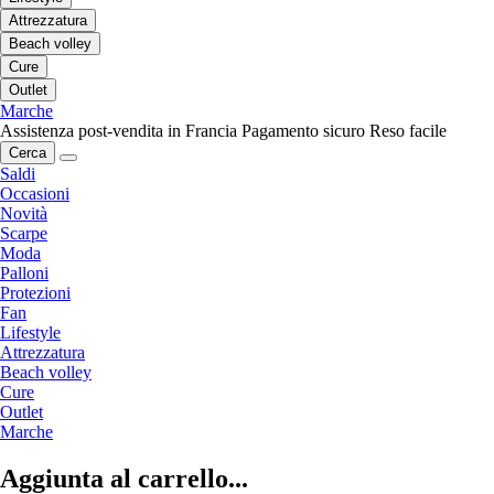
Attrezzatura
Beach volley
Cure
Outlet
Marche
Assistenza post-vendita in Francia
Pagamento sicuro
Reso facile
Cerca
Saldi
Occasioni
Novità
Scarpe
Moda
Palloni
Protezioni
Fan
Lifestyle
Attrezzatura
Beach volley
Cure
Outlet
Marche
Aggiunta al carrello...