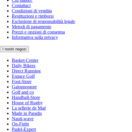
Chi siamo?
Contattaci
Condizioni di vendita
Restituzioni e rimborsi
Esclusione di responsabilità legale
Metodi di pagamento
Prezzi e opzioni di consegna
Informativa sulla privacy
I nostri negozi
Basket-Center
Daily Bikers
Direct Running
Espace Golf
Foot-Store
Galoppostore
Golf and co
Handball-Store
House of Rugby
La sellerie de Maé
Made in Paradis
Nauti-wave
On-Fight
Padel-Expert