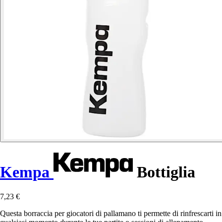
Kempa
Bottiglia
7,23 €
Questa borraccia per giocatori di pallamano ti permette di rinfrescarti in