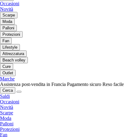
Occasioni
Novità
Scarpe
Moda
Palloni
Protezioni
Fan
Lifestyle
Attrezzatura
Beach volley
Cure
Outlet
Marche
Assistenza post-vendita in Francia
Pagamento sicuro
Reso facile
Cerca
Saldi
Occasioni
Novità
Scarpe
Moda
Palloni
Protezioni
Fan