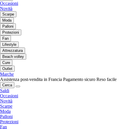
Occasioni
Novità
Scarpe
Moda
Palloni
Protezioni
Fan
Lifestyle
Attrezzatura
Beach volley
Cure
Outlet
Marche
Assistenza post-vendita in Francia
Pagamento sicuro
Reso facile
Cerca
Saldi
Occasioni
Novità
Scarpe
Moda
Palloni
Protezioni
Fan