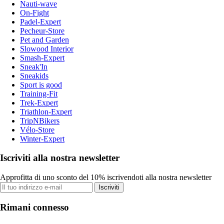
Nauti-wave
On-Fight
Padel-Expert
Pecheur-Store
Pet and Garden
Slowood Interior
Smash-Expert
Sneak'In
Sneakids
Sport is good
Training-Fit
Trek-Expert
Triathlon-Expert
TripNBikers
Vélo-Store
Winter-Expert
Iscriviti alla nostra newsletter
Approfitta di uno sconto del 10% iscrivendoti alla nostra newsletter
Iscriviti
Rimani connesso