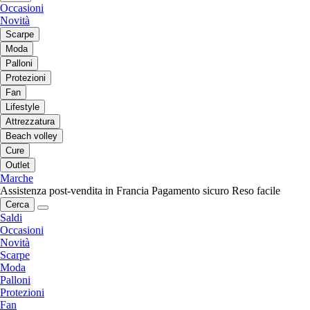
Occasioni
Novità
Scarpe
Moda
Palloni
Protezioni
Fan
Lifestyle
Attrezzatura
Beach volley
Cure
Outlet
Marche
Assistenza post-vendita in Francia
Pagamento sicuro
Reso facile
Cerca
Saldi
Occasioni
Novità
Scarpe
Moda
Palloni
Protezioni
Fan