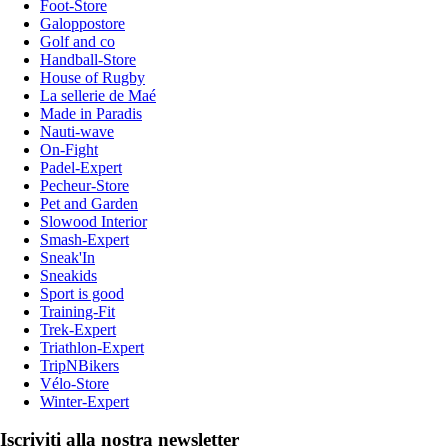
Foot-Store
Galoppostore
Golf and co
Handball-Store
House of Rugby
La sellerie de Maé
Made in Paradis
Nauti-wave
On-Fight
Padel-Expert
Pecheur-Store
Pet and Garden
Slowood Interior
Smash-Expert
Sneak'In
Sneakids
Sport is good
Training-Fit
Trek-Expert
Triathlon-Expert
TripNBikers
Vélo-Store
Winter-Expert
Iscriviti alla nostra newsletter