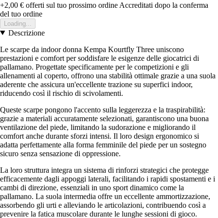
+2,00 €
offerti sul tuo prossimo ordine
Accreditati dopo la conferma
del tuo ordine
Loading...
Descrizione
Le scarpe da indoor donna Kempa Kourtfly Three uniscono
prestazioni e comfort per soddisfare le esigenze delle giocatrici di
pallamano. Progettate specificamente per le competizioni e gli
allenamenti al coperto, offrono una stabilità ottimale grazie a una suola
aderente che assicura un'eccellente trazione su superfici indoor,
riducendo così il rischio di scivolamenti.
Queste scarpe pongono l'accento sulla leggerezza e la traspirabilità:
grazie a materiali accuratamente selezionati, garantiscono una buona
ventilazione del piede, limitando la sudorazione e migliorando il
comfort anche durante sforzi intensi. Il loro design ergonomico si
adatta perfettamente alla forma femminile del piede per un sostegno
sicuro senza sensazione di oppressione.
La loro struttura integra un sistema di rinforzi strategici che protegge
efficacemente dagli appoggi laterali, facilitando i rapidi spostamenti e i
cambi di direzione, essenziali in uno sport dinamico come la
pallamano. La suola intermedia offre un eccellente ammortizzazione,
assorbendo gli urti e alleviando le articolazioni, contribuendo così a
prevenire la fatica muscolare durante le lunghe sessioni di gioco.