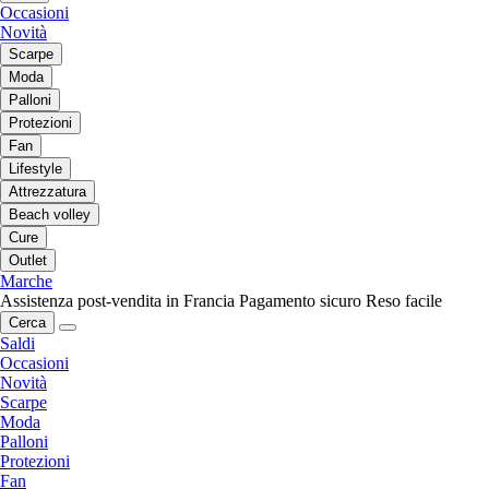
Occasioni
Novità
Scarpe
Moda
Palloni
Protezioni
Fan
Lifestyle
Attrezzatura
Beach volley
Cure
Outlet
Marche
Assistenza post-vendita in Francia
Pagamento sicuro
Reso facile
Cerca
Saldi
Occasioni
Novità
Scarpe
Moda
Palloni
Protezioni
Fan