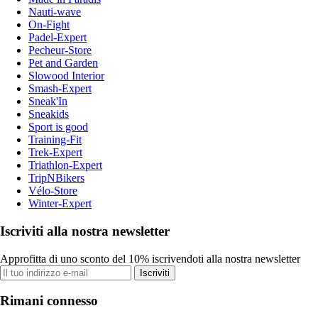
Nauti-wave
On-Fight
Padel-Expert
Pecheur-Store
Pet and Garden
Slowood Interior
Smash-Expert
Sneak'In
Sneakids
Sport is good
Training-Fit
Trek-Expert
Triathlon-Expert
TripNBikers
Vélo-Store
Winter-Expert
Iscriviti alla nostra newsletter
Approfitta di uno sconto del 10% iscrivendoti alla nostra newsletter
Iscriviti
Rimani connesso