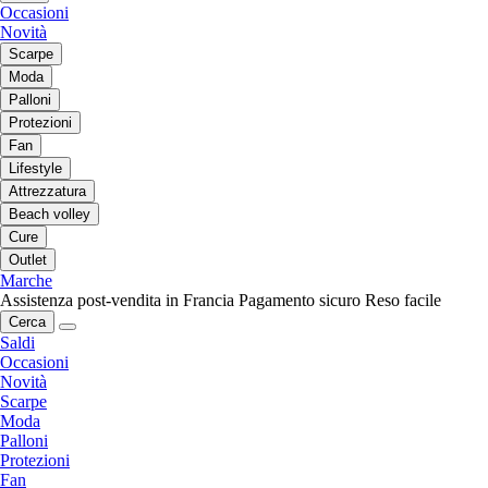
Occasioni
Novità
Scarpe
Moda
Palloni
Protezioni
Fan
Lifestyle
Attrezzatura
Beach volley
Cure
Outlet
Marche
Assistenza post-vendita in Francia
Pagamento sicuro
Reso facile
Cerca
Saldi
Occasioni
Novità
Scarpe
Moda
Palloni
Protezioni
Fan