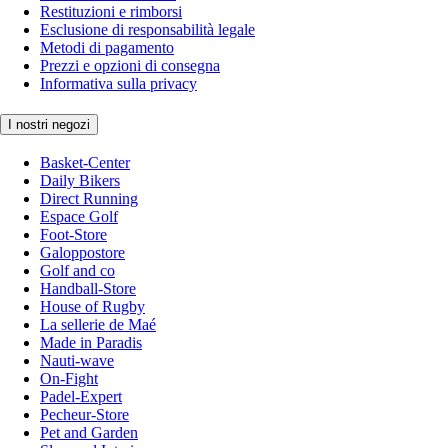
Restituzioni e rimborsi
Esclusione di responsabilità legale
Metodi di pagamento
Prezzi e opzioni di consegna
Informativa sulla privacy
I nostri negozi
Basket-Center
Daily Bikers
Direct Running
Espace Golf
Foot-Store
Galoppostore
Golf and co
Handball-Store
House of Rugby
La sellerie de Maé
Made in Paradis
Nauti-wave
On-Fight
Padel-Expert
Pecheur-Store
Pet and Garden