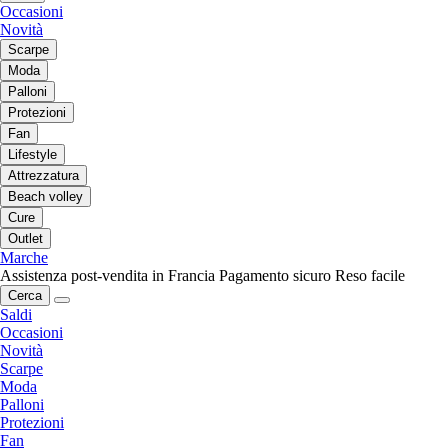
Occasioni
Novità
Scarpe
Moda
Palloni
Protezioni
Fan
Lifestyle
Attrezzatura
Beach volley
Cure
Outlet
Marche
Assistenza post-vendita in Francia
Pagamento sicuro
Reso facile
Cerca
Saldi
Occasioni
Novità
Scarpe
Moda
Palloni
Protezioni
Fan