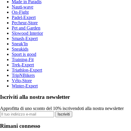
Made in Paradis
Nauti-wave
On-Fight
Padel-Expert
Pecheur-Store
Pet and Garden
Slowood Interior
Smash-Expert
Sneak'In
Sneakids
Sport is good
Training-Fit
Trek-Expert
Triathlon-Expert
TripNBikers
Vélo-Store
Winter-Expert
Iscriviti alla nostra newsletter
Approfitta di uno sconto del 10% iscrivendoti alla nostra newsletter
Iscriviti
Rimani connesso