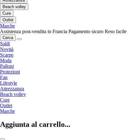
Attrezzatura
Beach volley
Cure
Outlet
Marche
Assistenza post-vendita in Francia
Pagamento sicuro
Reso facile
Cerca
Saldi
Novità
Scarpe
Moda
Palloni
Protezioni
Fan
Lifestyle
Attrezzatura
Beach volley
Cure
Outlet
Marche
Aggiunta al carrello...