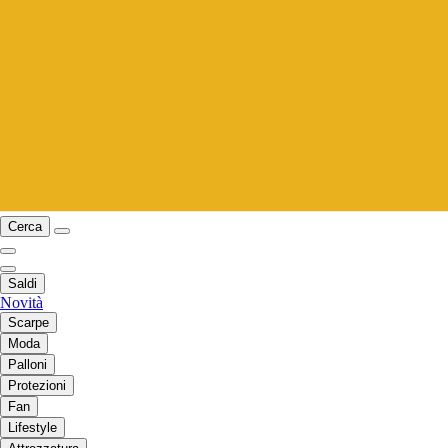
Cerca
Saldi
Novità
Scarpe
Moda
Palloni
Protezioni
Fan
Lifestyle