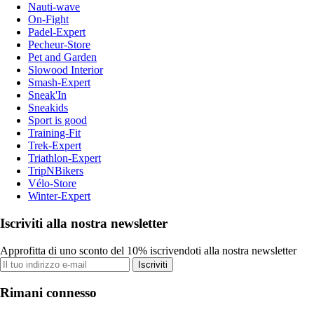
Nauti-wave
On-Fight
Padel-Expert
Pecheur-Store
Pet and Garden
Slowood Interior
Smash-Expert
Sneak'In
Sneakids
Sport is good
Training-Fit
Trek-Expert
Triathlon-Expert
TripNBikers
Vélo-Store
Winter-Expert
Iscriviti alla nostra newsletter
Approfitta di uno sconto del 10% iscrivendoti alla nostra newsletter
Iscriviti
Rimani connesso