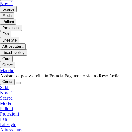
Novità
Scarpe
Moda
Palloni
Protezioni
Fan
Lifestyle
Attrezzatura
Beach volley
Cure
Outlet
Marche
Assistenza post-vendita in Francia
Pagamento sicuro
Reso facile
Cerca
Saldi
Novità
Scarpe
Moda
Palloni
Protezioni
Fan
Lifestyle
Attrezzatura