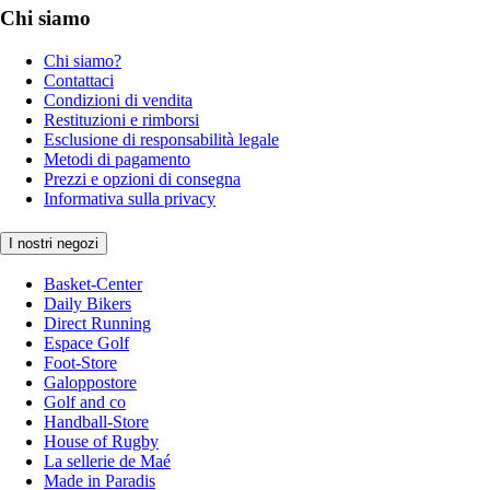
Chi siamo
Chi siamo?
Contattaci
Condizioni di vendita
Restituzioni e rimborsi
Esclusione di responsabilità legale
Metodi di pagamento
Prezzi e opzioni di consegna
Informativa sulla privacy
I nostri negozi
Basket-Center
Daily Bikers
Direct Running
Espace Golf
Foot-Store
Galoppostore
Golf and co
Handball-Store
House of Rugby
La sellerie de Maé
Made in Paradis