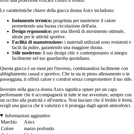
offre una protezione efficace contro il freddo.
Le caratteristiche chiave della giacca donna Asics includono:
Isolamento termico:
progettata per mantenere il calore
permettendo una buona circolazione dell'aria.
Design ergonomico:
per una libertà di movimento ottimale,
ideale per le attività sportive.
Facilità di manutenzione:
i materiali utilizzati sono resistenti e
facili da pulire, garantendo una maggiore durata.
Stile moderno:
il suo design chic e contemporaneo si integra
facilmente nel tuo guardaroba quotidiano.
Questa giacca è un must per l'inverno, combinandosi facilmente con
abbigliamento casual o sportivo. Che tu sia in pieno allenamento o in
passeggiata, ti offrirà calore e comfort senza compromettere il tuo stile.
Investire nella giacca donna Asics significa optare per un capo
performante che ti accompagnerà in tutte le tue avventure, sempre con
un occhio alla praticità e all'estetica. Non lasciare che il freddo ti fermi,
scegli una giacca che ti valorizzi e ti protegga dagli agenti atmosferici.
Informazioni aggiuntive
Marchio
Asics
Colore
marzo profondo