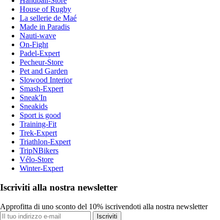
Handball-Store
House of Rugby
La sellerie de Maé
Made in Paradis
Nauti-wave
On-Fight
Padel-Expert
Pecheur-Store
Pet and Garden
Slowood Interior
Smash-Expert
Sneak'In
Sneakids
Sport is good
Training-Fit
Trek-Expert
Triathlon-Expert
TripNBikers
Vélo-Store
Winter-Expert
Iscriviti alla nostra newsletter
Approfitta di uno sconto del 10% iscrivendoti alla nostra newsletter
Iscriviti