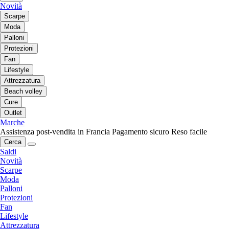
Novità
Scarpe
Moda
Palloni
Protezioni
Fan
Lifestyle
Attrezzatura
Beach volley
Cure
Outlet
Marche
Assistenza post-vendita in Francia
Pagamento sicuro
Reso facile
Cerca
Saldi
Novità
Scarpe
Moda
Palloni
Protezioni
Fan
Lifestyle
Attrezzatura