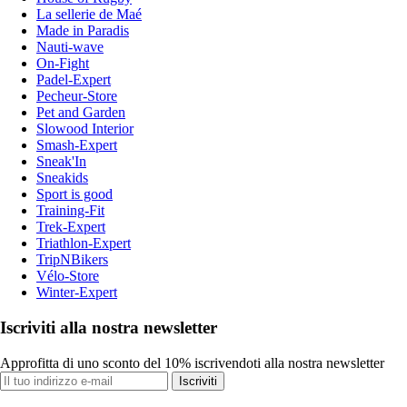
La sellerie de Maé
Made in Paradis
Nauti-wave
On-Fight
Padel-Expert
Pecheur-Store
Pet and Garden
Slowood Interior
Smash-Expert
Sneak'In
Sneakids
Sport is good
Training-Fit
Trek-Expert
Triathlon-Expert
TripNBikers
Vélo-Store
Winter-Expert
Iscriviti alla nostra newsletter
Approfitta di uno sconto del 10% iscrivendoti alla nostra newsletter
Iscriviti