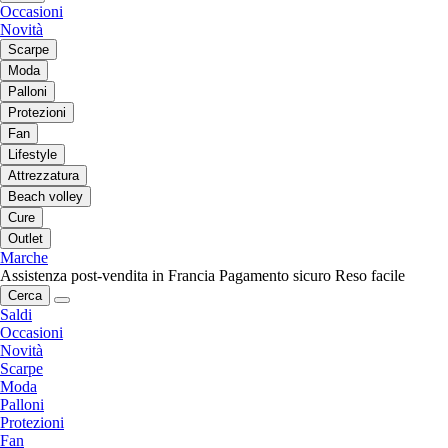
Occasioni
Novità
Scarpe
Moda
Palloni
Protezioni
Fan
Lifestyle
Attrezzatura
Beach volley
Cure
Outlet
Marche
Assistenza post-vendita in Francia
Pagamento sicuro
Reso facile
Cerca
Saldi
Occasioni
Novità
Scarpe
Moda
Palloni
Protezioni
Fan