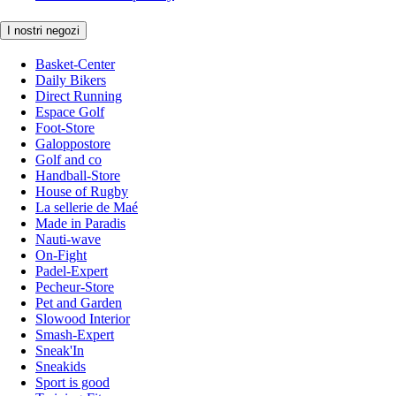
I nostri negozi
Basket-Center
Daily Bikers
Direct Running
Espace Golf
Foot-Store
Galoppostore
Golf and co
Handball-Store
House of Rugby
La sellerie de Maé
Made in Paradis
Nauti-wave
On-Fight
Padel-Expert
Pecheur-Store
Pet and Garden
Slowood Interior
Smash-Expert
Sneak'In
Sneakids
Sport is good