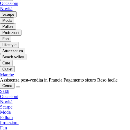
Occasioni
Novità
Scarpe
Moda
Palloni
Protezioni
Fan
Lifestyle
Attrezzatura
Beach volley
Cure
Outlet
Marche
Assistenza post-vendita in Francia
Pagamento sicuro
Reso facile
Cerca
Saldi
Occasioni
Novità
Scarpe
Moda
Palloni
Protezioni
Fan