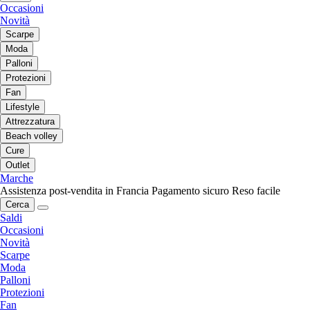
Occasioni
Novità
Scarpe
Moda
Palloni
Protezioni
Fan
Lifestyle
Attrezzatura
Beach volley
Cure
Outlet
Marche
Assistenza post-vendita in Francia
Pagamento sicuro
Reso facile
Cerca
Saldi
Occasioni
Novità
Scarpe
Moda
Palloni
Protezioni
Fan