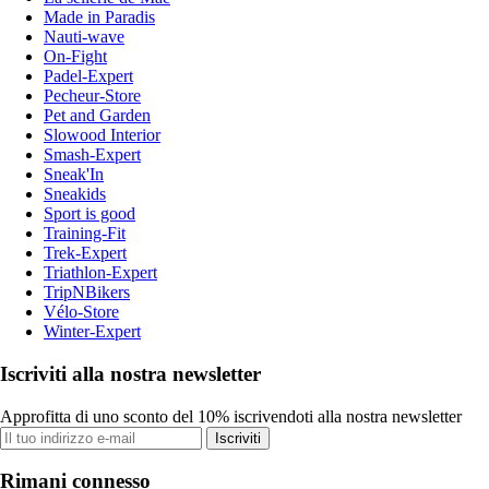
Made in Paradis
Nauti-wave
On-Fight
Padel-Expert
Pecheur-Store
Pet and Garden
Slowood Interior
Smash-Expert
Sneak'In
Sneakids
Sport is good
Training-Fit
Trek-Expert
Triathlon-Expert
TripNBikers
Vélo-Store
Winter-Expert
Iscriviti alla nostra newsletter
Approfitta di uno sconto del 10% iscrivendoti alla nostra newsletter
Iscriviti
Rimani connesso