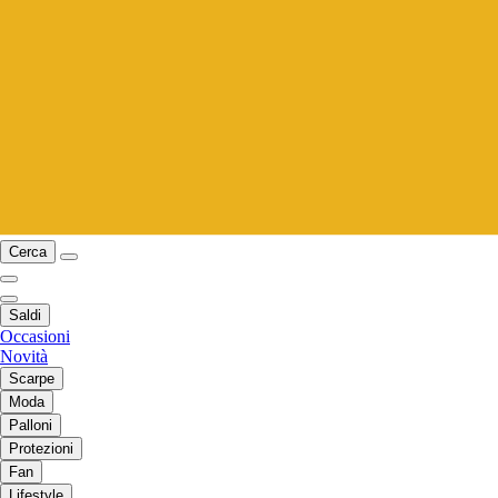
Cerca
Saldi
Occasioni
Novità
Scarpe
Moda
Palloni
Protezioni
Fan
Lifestyle