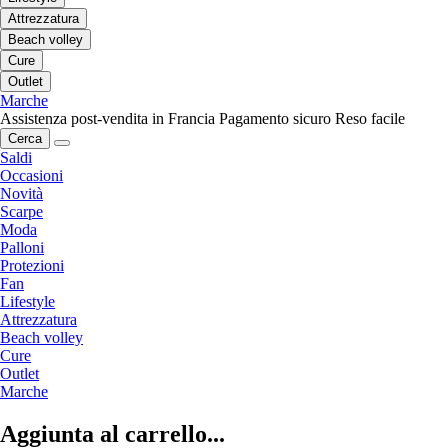
Attrezzatura
Beach volley
Cure
Outlet
Marche
Assistenza post-vendita in Francia
Pagamento sicuro
Reso facile
Cerca
Saldi
Occasioni
Novità
Scarpe
Moda
Palloni
Protezioni
Fan
Lifestyle
Attrezzatura
Beach volley
Cure
Outlet
Marche
Aggiunta al carrello...