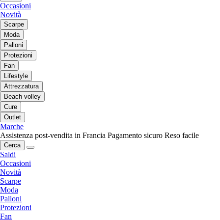
Occasioni
Novità
Scarpe
Moda
Palloni
Protezioni
Fan
Lifestyle
Attrezzatura
Beach volley
Cure
Outlet
Marche
Assistenza post-vendita in Francia
Pagamento sicuro
Reso facile
Cerca
Saldi
Occasioni
Novità
Scarpe
Moda
Palloni
Protezioni
Fan