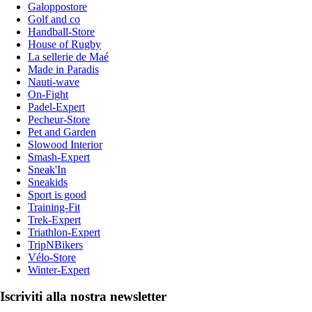
Galoppostore
Golf and co
Handball-Store
House of Rugby
La sellerie de Maé
Made in Paradis
Nauti-wave
On-Fight
Padel-Expert
Pecheur-Store
Pet and Garden
Slowood Interior
Smash-Expert
Sneak'In
Sneakids
Sport is good
Training-Fit
Trek-Expert
Triathlon-Expert
TripNBikers
Vélo-Store
Winter-Expert
Iscriviti alla nostra newsletter