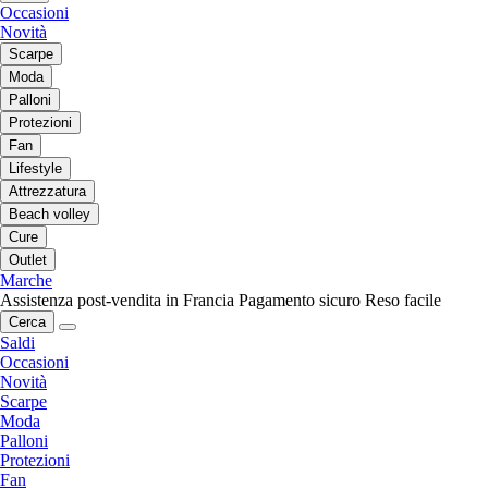
Occasioni
Novità
Scarpe
Moda
Palloni
Protezioni
Fan
Lifestyle
Attrezzatura
Beach volley
Cure
Outlet
Marche
Assistenza post-vendita in Francia
Pagamento sicuro
Reso facile
Cerca
Saldi
Occasioni
Novità
Scarpe
Moda
Palloni
Protezioni
Fan