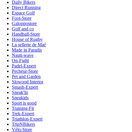
Daily Bikers
Direct Running
Espace Golf
Foot-Store
Galoppostore
Golf and co
Handball-Store
House of Rugby
La sellerie de Maé
Made in Paradis
Nauti-wave
On-Fight
Padel-Expert
Pecheur-Store
Pet and Garden
Slowood Interior
Smash-Expert
Sneak'In
Sneakids
Sport is good
Training-Fit
Trek-Expert
Triathlon-Expert
TripNBikers
Vélo-Store