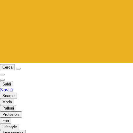
Cerca
Saldi
Novità
Scarpe
Moda
Palloni
Protezioni
Fan
Lifestyle