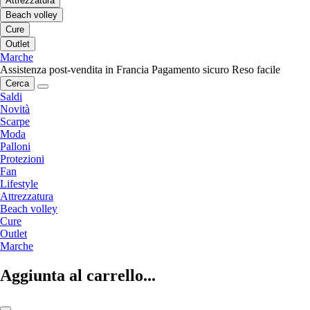
Attrezzatura
Beach volley
Cure
Outlet
Marche
Assistenza post-vendita in Francia
Pagamento sicuro
Reso facile
Cerca
Saldi
Novità
Scarpe
Moda
Palloni
Protezioni
Fan
Lifestyle
Attrezzatura
Beach volley
Cure
Outlet
Marche
Aggiunta al carrello...