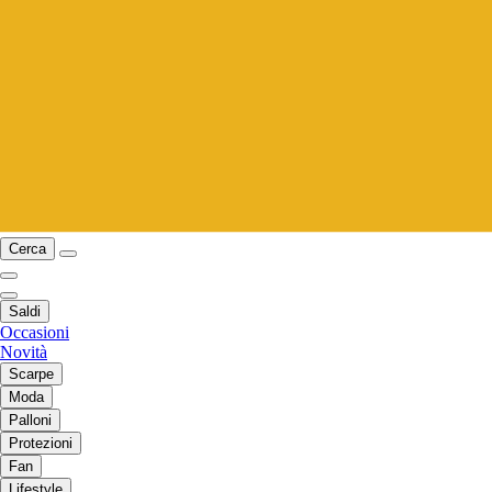
Cerca
Saldi
Occasioni
Novità
Scarpe
Moda
Palloni
Protezioni
Fan
Lifestyle