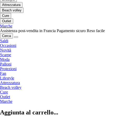
Attrezzatura
Beach volley
Cure
Outlet
Marche
Assistenza post-vendita in Francia
Pagamento sicuro
Reso facile
Cerca
Saldi
Occasioni
Novità
Scarpe
Moda
Palloni
Protezioni
Fan
Lifestyle
Attrezzatura
Beach volley
Cure
Outlet
Marche
Aggiunta al carrello...