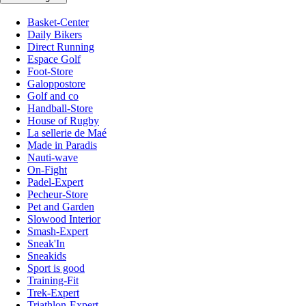
Basket-Center
Daily Bikers
Direct Running
Espace Golf
Foot-Store
Galoppostore
Golf and co
Handball-Store
House of Rugby
La sellerie de Maé
Made in Paradis
Nauti-wave
On-Fight
Padel-Expert
Pecheur-Store
Pet and Garden
Slowood Interior
Smash-Expert
Sneak'In
Sneakids
Sport is good
Training-Fit
Trek-Expert
Triathlon-Expert