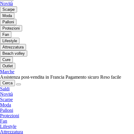
Novità
Scarpe
Moda
Palloni
Protezioni
Fan
Lifestyle
Attrezzatura
Beach volley
Cure
Outlet
Marche
Assistenza post-vendita in Francia
Pagamento sicuro
Reso facile
Cerca
Saldi
Novità
Scarpe
Moda
Palloni
Protezioni
Fan
Lifestyle
Attrezzatura