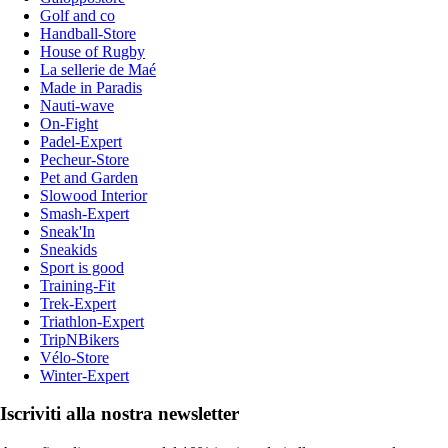
Golf and co
Handball-Store
House of Rugby
La sellerie de Maé
Made in Paradis
Nauti-wave
On-Fight
Padel-Expert
Pecheur-Store
Pet and Garden
Slowood Interior
Smash-Expert
Sneak'In
Sneakids
Sport is good
Training-Fit
Trek-Expert
Triathlon-Expert
TripNBikers
Vélo-Store
Winter-Expert
Iscriviti alla nostra newsletter