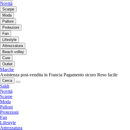
Novità
Scarpe
Moda
Palloni
Protezioni
Fan
Lifestyle
Attrezzatura
Beach volley
Cure
Outlet
Marche
Assistenza post-vendita in Francia
Pagamento sicuro
Reso facile
Cerca
Saldi
Novità
Scarpe
Moda
Palloni
Protezioni
Fan
Lifestyle
Attrezzatura